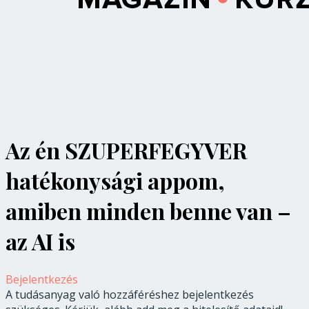
Az én SZUPERFEGYVER
hatékonysági appom,
amiben minden benne van –
az AI is
Bejelentkezés
A tudásanyag való hozzáféréshez bejelentkezés