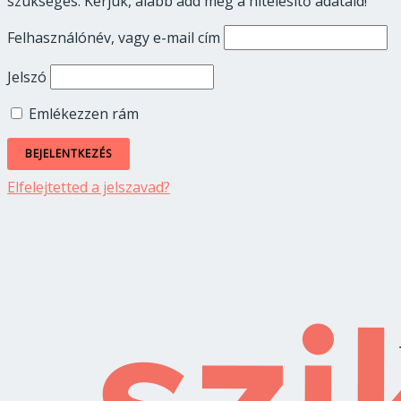
szükséges. Kérjük, alább add meg a hitelesítő adataid!
Felhasználónév, vagy e-mail cím
Jelszó
Emlékezzen rám
Elfelejtetted a jelszavad?