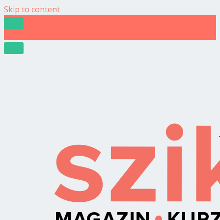
Skip to content
Az én SZUPERFEGYVER hatékonysági appom,
amiben minden benne van – az AI is