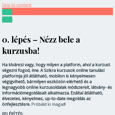
Skip to content
0. lépés – Nézz bele a kurzusba!
0. lépés – Nézz bele a
kurzusba!
Ha kíváncsi vagy, hogy milyen a platform, ahol a kurzust
végezni fogod, íme. A Szikra kurzusok online tanulási
platformja jól átlátható, mobilon is kényelmesen
végigvihető, bármilyen eszközön elérhető és a
legnagyobb online kurzusoldalak módszereit, látvány- és
információmegoldásait alkalmazza. Ezáltal átlátható,
élvezetes, kényelmes, up-to-date megoldás az
önfejlesztésre.
Próbáld ki magad!
FELÉPÍTÉS: