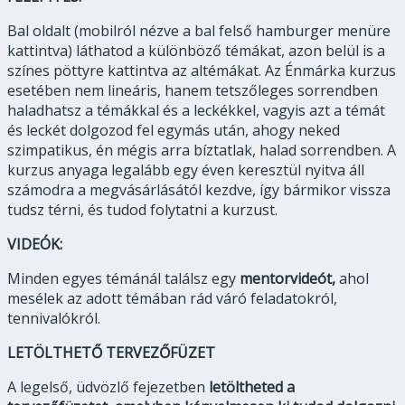
Bal oldalt (mobilról nézve a bal felső hamburger menüre
kattintva) láthatod a különböző témákat, azon belül is a
színes pöttyre kattintva az altémákat. Az Énmárka kurzus
esetében nem lineáris, hanem tetszőleges sorrendben
haladhatsz a témákkal és a leckékkel, vagyis azt a témát
és leckét dolgozod fel egymás után, ahogy neked
szimpatikus, én mégis arra bíztatlak, halad sorrendben. A
kurzus anyaga legalább egy éven keresztül nyitva áll
számodra a megvásárlásától kezdve, így bármikor vissza
tudsz térni, és tudod folytatni a kurzust.
VIDEÓK:
Minden egyes témánál találsz egy
mentorvideót,
ahol
mesélek az adott témában rád váró feladatokról,
tennivalókról.
LETÖLTHETŐ TERVEZŐFÜZET
A legelső, üdvözlő fejezetben
letöltheted a