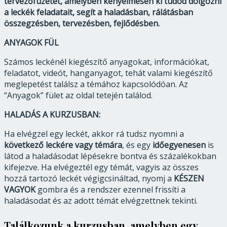
tervezőfüzetet, amelyben kényelmesen ki tudod dolgozni
a leckék feladatait, segít a haladásban, rálátásban
összegzésben, tervezésben, fejlődésben.
ANYAGOK FÜL
Számos leckénél kiegészítő anyagokat, információkat,
feladatot, videót, hanganyagot, tehát valami kiegészítő
meglepetést találsz a témához kapcsolódóan. Az
“Anyagok” fület az oldal tetején találod.
HALADÁS A KURZUSBAN:
Ha elvégzel egy leckét, akkor rá tudsz nyomni a
következő leckére vagy témára
, és egy
időegyenesen
is
látod a haladásodat lépésekre bontva és százalékokban
kifejezve. Ha elvégeztél egy témát, vagyis az összes
hozzá tartozó leckét végigcsináltad, nyomj a
KÉSZEN
VAGYOK
gombra és a rendszer ezennel frissíti a
haladásodat és az adott témát elvégzettnek tekinti.
Találkozunk a kurzusban, amelyben egy