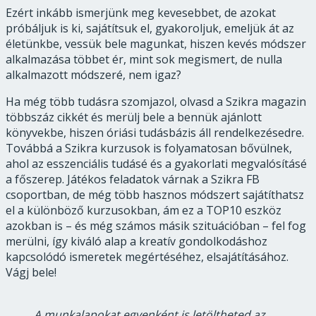
Ezért inkább ismerjünk meg kevesebbet, de azokat
próbáljuk is ki, sajátítsuk el, gyakoroljuk, emeljük át az
életünkbe, vessük bele magunkat, hiszen kevés módszer
alkalmazása többet ér, mint sok megismert, de nulla
alkalmazott módszeré, nem igaz?
Ha még több tudásra szomjazol, olvasd a Szikra magazin
többszáz cikkét és merülj bele a bennük ajánlott
könyvekbe, hiszen óriási tudásbázis áll rendelkezésedre.
Továbbá a Szikra kurzusok is folyamatosan bővülnek,
ahol az esszenciális tudásé és a gyakorlati megvalósításé
a főszerep. Játékos feladatok várnak a Szikra FB
csoportban, de még több hasznos módszert sajátíthatsz
el a különböző kurzusokban, ám ez a TOP10 eszköz
azokban is – és még számos másik szituációban – fel fog
merülni, így kiváló alap a kreatív gondolkodáshoz
kapcsolódó ismeretek megértéséhez, elsajátításához.
Vágj bele!
A munkalapokat egyenként is letöltheted az