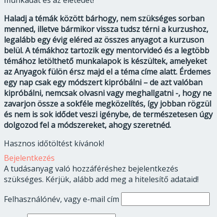
munkádat és az életedet!
Haladj a témák között bárhogy, nem szükséges sorban
menned, illetve bármikor vissza tudsz térni a kurzushoz,
legalább egy évig eléred az összes anyagot a kurzuson
belül. A témákhoz tartozik egy mentorvideó és a legtöbb
témához letölthető munkalapok is készültek, amelyeket
az Anyagok fülön érsz majd el a téma címe alatt.
Érdemes
egy nap csak egy módszert kipróbálni – de azt valóban
kipróbálni, nemcsak olvasni vagy meghallgatni -, hogy ne
zavarjon össze a sokféle megközelítés, így jobban rögzül
és nem is sok idődet veszi igénybe, de természetesen úgy
dolgozod fel a módszereket, ahogy szeretnéd.
Hasznos időtöltést kívánok!
Bejelentkezés
A tudásanyag való hozzáféréshez bejelentkezés
szükséges. Kérjük, alább add meg a hitelesítő adataid!
Felhasználónév, vagy e-mail cím