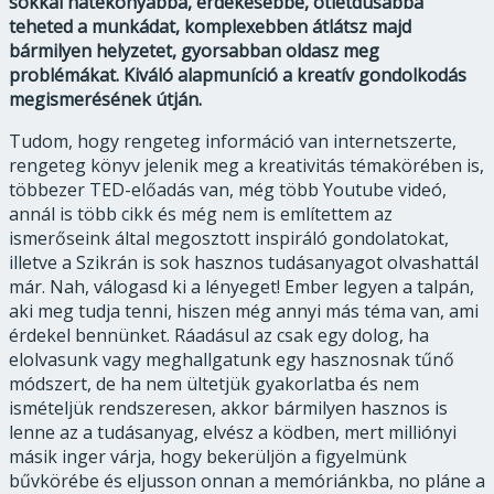
sokkal hatékonyabbá, érdekesebbé, ötletdúsabbá
teheted a munkádat, komplexebben átlátsz majd
bármilyen helyzetet, gyorsabban oldasz meg
problémákat.
Kiváló alapmuníció a kreatív gondolkodás
megismerésének útján.
Tudom, hogy rengeteg információ van internetszerte,
rengeteg könyv jelenik meg a kreativitás témakörében is,
többezer TED-előadás van, még több Youtube videó,
annál is több cikk és még nem is említettem az
ismerőseink által megosztott inspiráló gondolatokat,
illetve a Szikrán is sok hasznos tudásanyagot olvashattál
már. Nah, válogasd ki a lényeget! Ember legyen a talpán,
aki meg tudja tenni, hiszen még annyi más téma van, ami
érdekel bennünket. Ráadásul az csak egy dolog, ha
elolvasunk vagy meghallgatunk egy hasznosnak tűnő
módszert, de ha nem ültetjük gyakorlatba és nem
ismételjük rendszeresen, akkor bármilyen hasznos is
lenne az a tudásanyag, elvész a ködben, mert milliónyi
másik inger várja, hogy bekerüljön a figyelmünk
bűvkörébe és eljusson onnan a memóriánkba, no pláne a