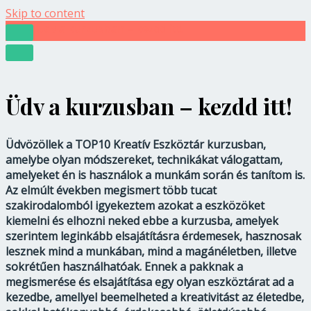
Skip to content
Üdv a kurzusban – kezdd itt!
Üdv a kurzusban – kezdd itt!
Üdvözöllek a TOP10 Kreatív Eszköztár kurzusban,
amelybe olyan módszereket, technikákat válogattam,
amelyeket én is használok a munkám során és tanítom is.
Az elmúlt években megismert több tucat
szakirodalomból igyekeztem azokat a eszközöket
kiemelni és elhozni neked ebbe a kurzusba, amelyek
szerintem leginkább elsajátításra érdemesek, hasznosak
lesznek mind a munkában, mind a magánéletben, illetve
sokrétűen használhatóak. Ennek a pakknak a
megismerése és elsajátítása egy olyan eszköztárat ad a
kezedbe, amellyel beemelheted a kreativitást az életedbe,