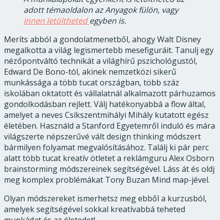
adott témaoldalon az Anyagok fülön, vagy
innen letöltheted
egyben is.
Meríts abból a gondolatmenetből, ahogy Walt Disney
megalkotta a világ legismertebb mesefiguráit. Tanulj egy
nézőpontváltó technikát a világhírű pszichológustól,
Edward De Bono-tól, akinek nemzetközi sikerű
munkássága a több tucat országban, több száz
iskolában oktatott és vállalatnál alkalmazott párhuzamos
gondolkodásban rejlett. Válj hatékonyabbá a flow által,
amelyet a neves Csíkszentmihályi Mihály kutatott egész
életében. Használd a Stanford Egyetemről induló és mára
világszerte népszerűvé vált design thinking módszert
bármilyen folyamat megvalósításához. Találj ki pár perc
alatt több tucat kreatív ötletet a reklámguru Alex Osborn
brainstorming módszereinek segítségével. Láss át és oldj
meg komplex problémákat Tony Buzan Mind map-jével.
Olyan módszereket ismerhetsz meg ebből a kurzusból,
amelyek segítségével sokkal kreatívabbá teheted