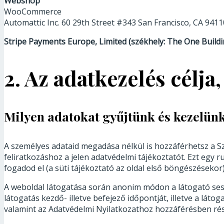
Webshop
WooCommerce
Automattic Inc. 60 29th Street #343 San Francisco, CA 9411
Stripe Payments Europe, Limited (székhely: The One Buildin
2. Az adatkezelés célja
Milyen adatokat gyűjtünk és kezelün
A személyes adataid megadása nélkül is hozzáférhetsz a Sz
feliratkozáshoz a jelen adatvédelmi tájékoztatót. Ezt egy r
fogadod el (a süti tájékoztató az oldal első böngészésekor
A weboldal látogatása során anonim módon a látogató session
látogatás kezdő- illetve befejező időpontját, illetve a láto
valamint az Adatvédelmi Nyilatkozathoz hozzáférésben rés