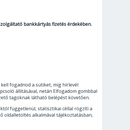
szolgáltató bankkártyás fizetés érdekében.
ell fogadnod a sütiket, míg hírlevél
kapcsoló állításával, netán Elfogadom gombbal
fizető tagoknak látható belépést követően.
 függetlenül, statisztikai céllal rögzíti a
lső oldalletöltés alkalmával tájékoztatásban,