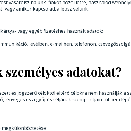
ést vásárolsz nálunk, fiókot hozol létre, használod webhely
t, vagy amikor kapcsolatba lépsz velünk.
lkártya- vagy egyéb fizetéshez használt adatok;
mmunikáció, levélben, e-mailben, telefonon, csevegőszolgá
k személyes adatokat?
ezett és jogszerű céloktól eltérő célokra nem használják a 
ő, lényeges és a gyűjtés céljának szempontjain túl nem lépő
ló megkülönböztetése;