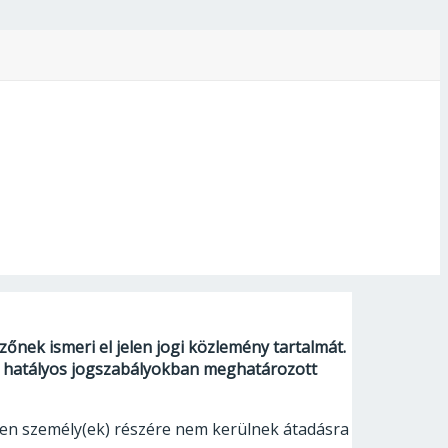
zőnek ismeri el jelen jogi közlemény tartalmát.
 a hatályos jogszabályokban meghatározott
elen személy(ek) részére nem kerülnek átadásra