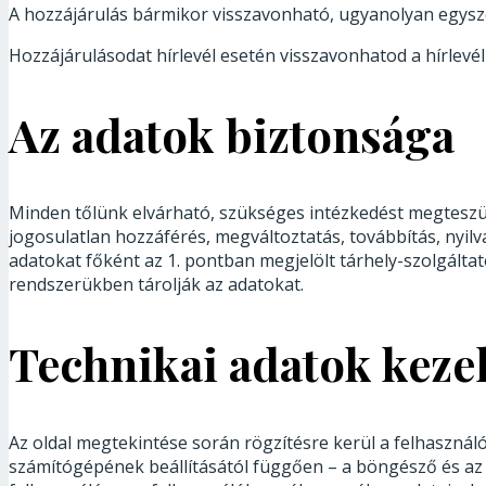
A hozzájárulás bármikor visszavonható, ugyanolyan egys
Hozzájárulásodat hírlevél esetén visszavonhatod a hírlevél 
Az adatok biztonsága
Minden tőlünk elvárható, szükséges intézkedést megtesz
jogosulatlan hozzáférés, megváltoztatás, továbbítás, nyil
adatokat főként az 1. pontban megjelölt tárhely-szolgáltató
rendszerükben tárolják az adatokat.
Technikai adatok keze
Az oldal megtekintése során rögzítésre kerül a felhasznál
számítógépének beállításától függően – a böngésző és az op