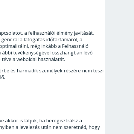
csolatot, a felhasználói élmény javítását,
 generál a látogatás időtartamáról, a
optimalizálni, még inkább a Felhasználó
 korábbi tevékenységével összhangban lévő
 téve a weboldal használatát.
 bérbe és harmadik személyek részére nem teszi
lő.
e akkor is látjuk, ha beregisztrálsz a
nnyiben a levelezés után nem szeretnéd, hogy