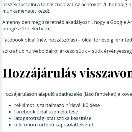
összekapcsolni a felhasználóval. Az adatokat 26 hónapig őr
munkamenetet kezd).
Amennyiben meg szeretnéd akadályozni, hogy a Google Ana
böngészőre elérhető).
Facebook oldal (név, hozzászólás) – oldal törléséig, érintett
szikrahub.hu weboldalról érkező sütik – sütik érvényességi 
Hozzájárulás visszavo
Hozzájáruláson alapuló adatkezelés (lásd fentieket) a köv
reklámot is tartalmazó hírlevél küldése
Facebook oldal üzemeltetése
látogatottsági statisztika készítése
telefonon történő kapcsolatfelvétel