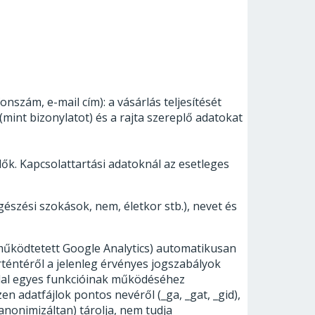
nszám, e-mail cím): a vásárlás teljesítését
 (mint bizonylatot) és a rajta szereplő adatokat
dők. Kapcsolattartási adatoknál az esetleges
gészési szokások, nem, életkor stb.), nevet és
l működtetett Google Analytics) automatikusan
téntéről a jelenleg érvényes jogszabályok
oldal egyes funkcióinak működéséhez
n adatfájlok pontos nevéről (_ga, _gat, _gid),
anonimizáltan) tárolja, nem tudja