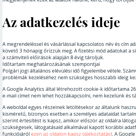
Az adatkezelés ideje
A megrendeléssel és vásárlással kapcsolatos név és cím adat
követő 3 hónapig őrizzük meg. A fizetési mód adatokat a sik
a számviteli előírások alapján 8 évig tároljuk.
Időtartam meghatározásának szempontjai
Polgári jogi általános elévülési idő figyelembe vétele. Sz
problémák kezeléséhez nem szükséges hosszabb ideig keze
A Google Analytics által létrehozott cookie-k időtartama 26
e-mail címet nem lehet hozzákapcsolni, nem kezelünk és tá
A weboldal egyes részeinek letöltésekor az általunk haszná
kisméretű, bizonyos esetben a személyes adataidat tartal
szerint értesítést is kapsz, amikor először az oldalra lát
szükségesek, látogatásaid alkalmával kapott korábbi adatf
funkciójáról
ezen az oldalon kapsz tájékoztatást
. A Google