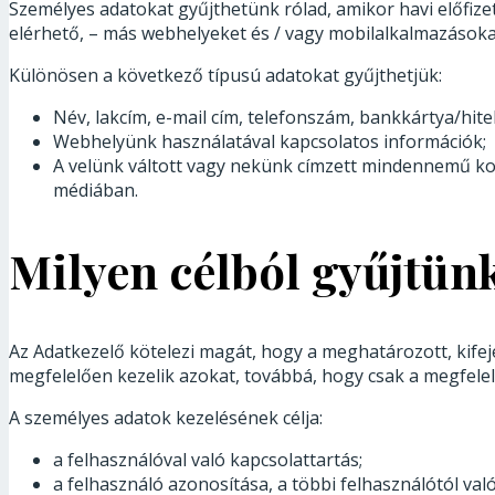
Személyes adatokat gyűjthetünk rólad, amikor havi előfizet
elérhető, – más webhelyeket és / vagy mobilalkalmazásoka
Különösen a következő típusú adatokat gyűjthetjük:
Név, lakcím, e-mail cím, telefonszám, bankkártya/hite
Webhelyünk használatával kapcsolatos információk;
A velünk váltott vagy nekünk címzett mindennemű ko
médiában.
Milyen célból gyűjtün
Az Adatkezelő kötelezi magát, hogy a meghatározott, kifej
megfelelően kezelik azokat, továbbá, hogy csak a megfelel
A személyes adatok kezelésének célja:
a felhasználóval való kapcsolattartás;
a felhasználó azonosítása, a többi felhasználótól va