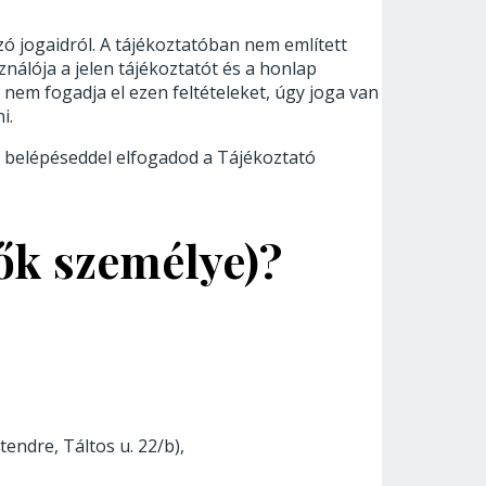
ó jogaidról. A tájékoztatóban nem említett
nálója a jelen tájékoztatót és a honlap
 nem fogadja el ezen feltételeket, úgy joga van
i.
 belépéseddel elfogadod a Tájékoztató
lők személye)?
endre, Táltos u. 22/b),