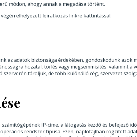
zerű módon, ahogy annak a megadása történt.
végén elhelyezett leiratkozás linkre kattintással.
ünk az adatok biztonsága érdekében, gondoskodunk azok me
vánosságra hozatal, törlés vagy megsemmisítés, valamint a v
 szerverén tároljuk, de több különálló cég, szervezet szolgá
lése
ó számítógépének IP-címe, a látogatás kezdő és befejező időp
erációs rendszer típusa. Ezen, naplófájlban rögzített adato