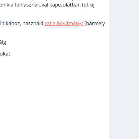
nik a felhasználóval kapcsolatban (pl. új
litikához, használd
ezt a bővítményt
(bármely
éig
zokat