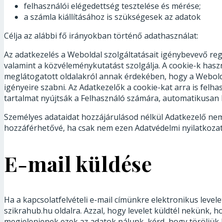
felhasználói elégedettség tesztelése és mérése;
a számla kiállításához is szükségesek az adatok
Célja az alábbi fő irányokban történő adathasználat:
Az adatkezelés a Weboldal szolgáltatásait igénybevevő regi
valamint a közvéleménykutatást szolgálja. A cookie-k hasz
meglátogatott oldalakról annak érdekében, hogy a Weboldal
igényeire szabni. Az Adatkezelők a cookie-kat arra is fel
tartalmat nyújtsák a Felhasználó számára, automatikusan be
Személyes adataidat hozzájárulásod nélkül Adatkezelő nem 
hozzáférhetővé, ha csak nem ezen Adatvédelmi nyilatkozatba
E-mail küldése
Ha a kapcsolatfelvételi e-mail címünkre elektronikus levelet
szikrahub.hu oldalra. Azzal, hogy levelet küldtél nekünk,
megjelenjenek ezek az adatok nálunk, kérd, hogy töröljük k