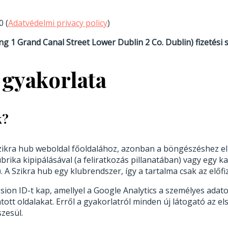
0 (
Adatvédelmi privacy policy
)
g 1 Grand Canal Street Lower Dublin 2 Co. Dublin) fizetési 
, gyakorlata
k?
ikra hub weboldal főoldalához, azonban a böngészéshez el k
ubrika kipipálásával (a feliratkozás pillanatában) vagy egy 
). A Szikra hub egy klubrendszer, így a tartalma csak az elő
 ID-t kap, amellyel a Google Analytics a személyes adatoktól
gatott oldalakat. Erről a gyakorlatról minden új látogató az e
zesül.