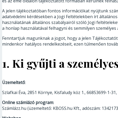
és az eme oldalon tájékoztatott formában kerülnek felhas
A jelen tájékoztatóban fontos információkat nyújtunk szá
adatvédelmi kérdésekben a Jogi Feltételekben írt általáno
használatának általános szabályairól szóló Jogi feltételek
a honlap használatával felhagyni és semmilyen személyes 
Fenntartjuk magunknak a jogot, hogy a jelen Tájékoztató
mindenkor hatályos rendelkezéseit, ezen túlmenően továb
1. Ki gyűjti a személy
Üzemeltető
:
Szlafkai Éva, 2851 Környe, Kisfaludy köz 1., 66853699-1-31
Online számlázó program
:
Számlázz.hu (üzemeltető: KBOSS.hu Kft., adószám: 13421739