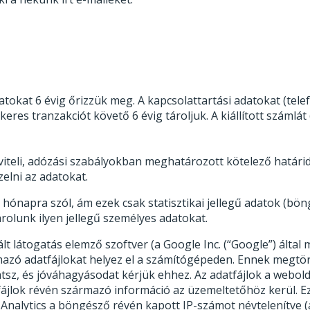
okat 6 évig őrizzük meg. A kapcsolattartási adatokat (telefo
eres tranzakciót követő 6 évig tároljuk. A kiállított számlát
ámviteli, adózási szabályokban meghatározott kötelező határi
lni az adatokat.
 hónapra szól, ám ezek csak statisztikai jellegű adatok (bön
rolunk ilyen jellegű személyes adatokat.
lt látogatás elemző szoftver (a Google Inc. (“Google”) álta
mazó adatfájlokat helyez el a számítógépeden. Ennek megtör
ogatsz, és jóváhagyásodat kérjük ehhez. Az adatfájlok a web
ájlok révén származó információ az üzemeltetőhöz kerül. Eze
 Analytics a böngésző révén kapott IP-számot névtelenítve (