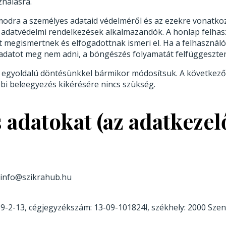
ználásra.
modra a személyes adataid védelméről és az ezekre vonatkoz
s adatvédelmi rendelkezések alkalmazandók. A honlap felhasz
et megismertnek és elfogadottnak ismeri el. Ha a felhasználó
adatot meg nem adni, a böngészés folyamatát felfüggeszten
t egyoldalú döntésünkkel bármikor módosítsuk. A következő
bi beleegyezés kikérésére nincs szükség.
es adatokat (az adatkeze
, info@szikrahub.hu
-2-13, cégjegyzékszám: 13-09-101824l, székhely: 2000 Szent