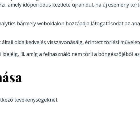
zi, amely időperiódus kezdete újraindul, ha új esemény törté
lytics bármely weboldalon hozzáadja látogatásodat az ana
 általi oldalkedvelés visszavonásáig, érintett törlési művelet
idejéig, ill. amíg a felhasználó nem törli a böngészőjéből a
nása
etkező tevékenységeknél: