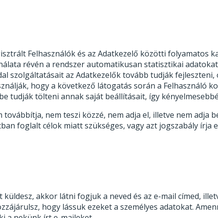
sztrált Felhasználók és az Adatkezelő közötti folyamatos kap
nálata révén a rendszer automatikusan statisztikai adatokat
 szolgáltatásait az Adatkezelők tovább tudják fejleszteni, 
használják, hogy a következő látogatás során a Felhasználó
 tudják tölteni annak saját beállításait, így kényelmesebbé
továbbítja, nem teszi közzé, nem adja el, illetve nem adja
n foglalt célok miatt szükséges, vagy azt jogszabály írja e
 küldesz, akkor látni fogjuk a neved és az e-mail címed, illetv
 hozzájárulsz, hogy lássuk ezeket a személyes adatokat. Ame
i a nekünk írt e-maileket.