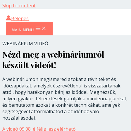
Skip to content
„Nincs elég időm!” –
Belépés
Tévhitek és időcsapdák
MAIN MENU
WEBINÁRIUM VIDEÓ
Nézd meg a webináriumról
készült videót!
A webináriumon megismered azokat a tévhiteket és
időcsapdákat, amelyek észrevétlenül is visszatartanak
attól, hogy hatékonyan bánj az időddel. Megnézzük,
milyen gyakori félreértések gátolják a mindennapjainkat,
és bemutatom azokat a konkrét technikákat, amelyek
segítségével átformálhatod a az időhöz való
hozzáállásodat.
A videó 09.08. éjfélig lesz elérhető.