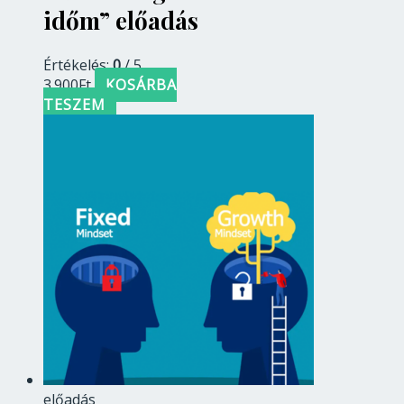
időm” előadás
Értékelés:
0
/ 5
3.900
Ft
KOSÁRBA
TESZEM
előadás