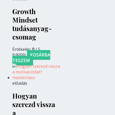
Growth
Mindset
tudásanyag-
csomag
Értékelés:
0
/ 5
9.900
Ft
KOSÁRBA
TESZEM
előadás
Hogyan
szerezd vissza
a