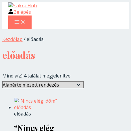
MAIN
Skip
MENU
to
Belépés
content
Kezdőlap
/ előadás
előadás
Mind a(z) 4 találat megjelenítve
előadás
“Nincs elég