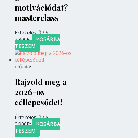
motivációdat?​
masterclass
Értékelés:
0
/ 5
3.900
Ft
KOSÁRBA
TESZEM
előadás
Rajzold meg a
2026-os
céllépcsődet!
Értékelés:
0
/ 5
3.900
Ft
KOSÁRBA
TESZEM