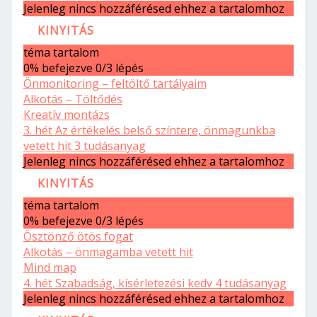
Jelenleg nincs hozzáférésed ehhez a tartalomhoz
KINYITÁS
téma tartalom
0% befejezve
0/3 lépés
Önmonitoring – feltöltő tartályaim
Alkotás – Töltődés
Kreatív montázs
3. hét Az értékelés belső színtere, önmagunkba
vetett hit
3 tudásanyag
Jelenleg nincs hozzáférésed ehhez a tartalomhoz
KINYITÁS
téma tartalom
0% befejezve
0/3 lépés
Ösztönző ötös fogat
Alkotás – önmagamba vetett hit
Mind map
4. hét Szabadság, kísérletezési kedv
4 tudásanyag
Jelenleg nincs hozzáférésed ehhez a tartalomhoz