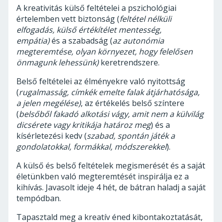
A kreativitás külső feltételei a pszichológiai
értelemben vett biztonság (
feltétel nélküli
elfogadás, külső értékítélet mentesség,
empátia)
és a szabadság (
az autonómia
megteremtése, olyan környezet, hogy felelősen
önmagunk lehessünk)
keretrendszere.
Belső feltételei az élményekre való nyitottság
(
rugalmasság, címkék emelte falak átjárhatósága,
a jelen megélése)
, az értékelés belső színtere
(
belsőből fakadó alkotási vágy, amit nem a külvilág
dicsérete vagy kritikája határoz meg
) és a
kísérletezési kedv (
szabad, spontán játék a
gondolatokkal, formákkal, módszerekkel
).
A külső és belső feltételek megismerését és a saját
életünkben való megteremtését inspirálja ez a
kihívás. Javasolt ideje 4 hét, de bátran haladj a saját
tempódban.
Tapasztald meg a kreatív éned kibontakoztatását,