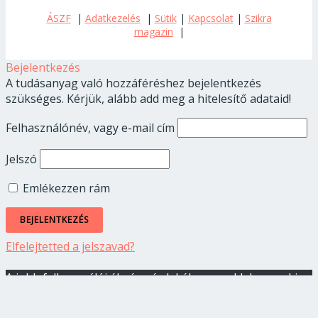
ÁSZF
|
Adatkezelés
|
Sütik
|
Kapcsolat
|
Szikra
magazin
|
Bejelentkezés
A tudásanyag való hozzáféréshez bejelentkezés
szükséges. Kérjük, alább add meg a hitelesítő adataid!
Felhasználónév, vagy e-mail cím
Jelszó
Emlékezzen rám
Elfelejtetted a jelszavad?
A jobb felhasználói élmény érdekében az oldalon cookie-
kat használunk. Oldalunk használatával elfogadod a
cookie-k használatát.
OK
ADATKEZELÉS