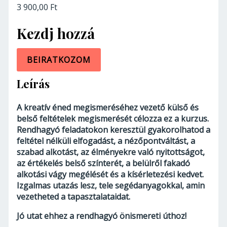
3 900,00 Ft
Kezdj hozzá
BEIRATKOZOM
Leírás
A kreatív éned megismeréséhez vezető külső és
belső feltételek megismerését célozza ez a kurzus.
Rendhagyó feladatokon keresztül gyakorolhatod a
feltétel nélküli elfogadást, a nézőpontváltást, a
szabad alkotást, az élményekre való nyitottságot,
az értékelés belső színterét, a belülről fakadó
alkotási vágy megélését és a kísérletezési kedvet.
Izgalmas utazás lesz, tele segédanyagokkal, amin
vezetheted a tapasztalataidat.
Jó utat ehhez a rendhagyó önismereti úthoz!