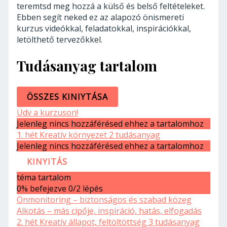
teremtsd meg hozzá a külső és belső feltételeket.
Ebben segít neked ez az alapozó önismereti
kurzus videókkal, feladatokkal, inspirációkkal,
letölthető tervezőkkel.
Tudásanyag tartalom
ÖSSZES KINIYTÁSA
Üdv a kurzuson!
Jelenleg nincs hozzáférésed ehhez a tartalomhoz
1. hét Kreatív környezet
2 tudásanyag
Jelenleg nincs hozzáférésed ehhez a tartalomhoz
KINYITÁS
téma tartalom
0% befejezve
0/2 lépés
Önmonitoring – biztonságos és szabad közeg
Alkotás – más cipője, inspiráció, hatás, elfogadás
2. hét Kreatív állapot, feltöltöttség
3 tudásanyag