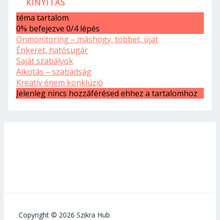
KINYITÁS
téma tartalom
0% befejezve
0/4 lépés
Önmonitoring – máshogy, többet, újat
Énkeret, hatósugár
Saját szabályok
Alkotás – szabadság
Kreatív énem konklúzió
Jelenleg nincs hozzáférésed ehhez a tartalomhoz
Copyright © 2026 Szikra Hub