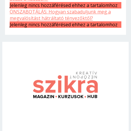
Jelenleg nincs hozzáférésed ehhez a tartalomhoz
ÖNSZABOTÁLÁS: Hogyan szabaduljunk meg a
megvalósítást hátráltató tényezőktől?
Jelenleg nincs hozzáférésed ehhez a tartalomhoz