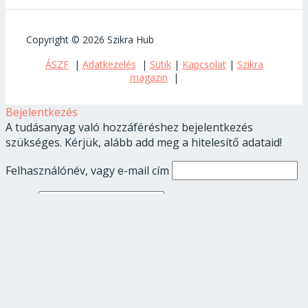
Copyright © 2026 Szikra Hub
ÁSZF
|
Adatkezelés
|
Sütik
|
Kapcsolat
|
Szikra
magazin
|
Bejelentkezés
A tudásanyag való hozzáféréshez bejelentkezés
szükséges. Kérjük, alább add meg a hitelesítő adataid!
Felhasználónév, vagy e-mail cím
Jelszó
Emlékezzen rám
Elfelejtetted a jelszavad?