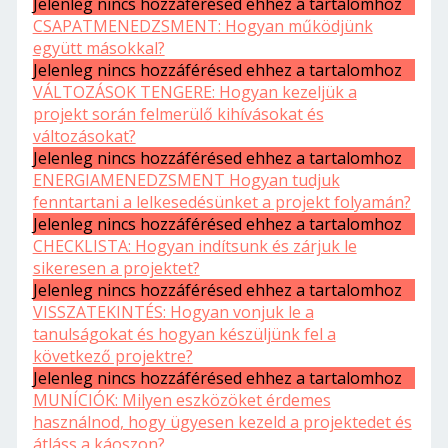
Jelenleg nincs hozzáférésed ehhez a tartalomhoz
CSAPATMENEDZSMENT: Hogyan működjünk
együtt másokkal?
Jelenleg nincs hozzáférésed ehhez a tartalomhoz
VÁLTOZÁSOK TENGERE: Hogyan kezeljük a
projekt során felmerülő kihívásokat és
változásokat?
Jelenleg nincs hozzáférésed ehhez a tartalomhoz
ENERGIAMENEDZSMENT Hogyan tudjuk
fenntartani a lelkesedésünket a projekt folyamán?
Jelenleg nincs hozzáférésed ehhez a tartalomhoz
CHECKLISTA: Hogyan indítsunk és zárjuk le
sikeresen a projektet?
Jelenleg nincs hozzáférésed ehhez a tartalomhoz
VISSZATEKINTÉS: Hogyan vonjuk le a
tanulságokat és hogyan készüljünk fel a
következő projektre?
Jelenleg nincs hozzáférésed ehhez a tartalomhoz
MUNÍCIÓK: Milyen eszközöket érdemes
használnod, hogy ügyesen kezeld a projektedet és
átláss a káoszon?