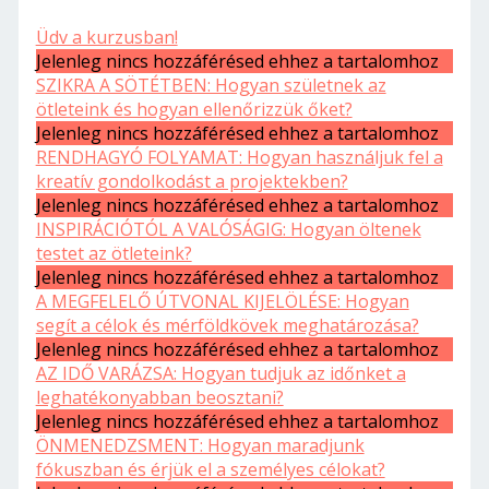
Üdv a kurzusban!
Jelenleg nincs hozzáférésed ehhez a tartalomhoz
SZIKRA A SÖTÉTBEN: Hogyan születnek az
ötleteink és hogyan ellenőrizzük őket?
Jelenleg nincs hozzáférésed ehhez a tartalomhoz
RENDHAGYÓ FOLYAMAT: Hogyan használjuk fel a
kreatív gondolkodást a projektekben?
Jelenleg nincs hozzáférésed ehhez a tartalomhoz
INSPIRÁCIÓTÓL A VALÓSÁGIG: Hogyan öltenek
testet az ötleteink?
Jelenleg nincs hozzáférésed ehhez a tartalomhoz
A MEGFELELŐ ÚTVONAL KIJELÖLÉSE: Hogyan
segít a célok és mérföldkövek meghatározása?
Jelenleg nincs hozzáférésed ehhez a tartalomhoz
AZ IDŐ VARÁZSA: Hogyan tudjuk az időnket a
leghatékonyabban beosztani?
Jelenleg nincs hozzáférésed ehhez a tartalomhoz
ÖNMENEDZSMENT: Hogyan maradjunk
fókuszban és érjük el a személyes célokat?