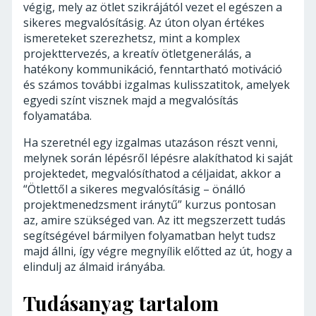
végig, mely az ötlet szikrájától vezet el egészen a
sikeres megvalósításig. Az úton olyan értékes
ismereteket szerezhetsz, mint a komplex
projekttervezés, a kreatív ötletgenerálás, a
hatékony kommunikáció, fenntartható motiváció
és számos további izgalmas kulisszatitok, amelyek
egyedi színt visznek majd a megvalósítás
folyamatába.
Ha szeretnél egy izgalmas utazáson részt venni,
melynek során lépésről lépésre alakíthatod ki saját
projektedet, megvalósíthatod a céljaidat, akkor a
“Ötlettől a sikeres megvalósításig – önálló
projektmenedzsment iránytű” kurzus pontosan
az, amire szükséged van. Az itt megszerzett tudás
segítségével bármilyen folyamatban helyt tudsz
majd állni, így végre megnyílik előtted az út, hogy a
elindulj az álmaid irányába.
Tudásanyag tartalom