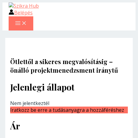
MAIN
Skip
MENU
to
Belépés
content
Ötlettől a sikeres megvalósításig –
önálló projektmenedzsment iránytű
Jelenlegi állapot
Nem jelentkeztél
Iratkozz be erre a tudásanyagra a hozzáféréshez
Ár