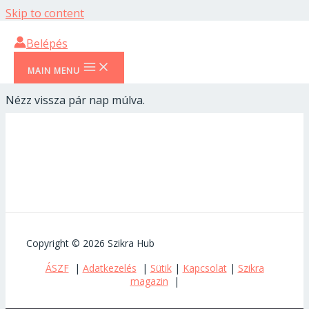
Skip to content
Remélem, hamarosan újra
Belépés
találkozunk!
MAIN MENU
Nézz vissza pár nap múlva.
Copyright © 2026 Szikra Hub
ÁSZF
|
Adatkezelés
|
Sütik
|
Kapcsolat
|
Szikra
magazin
|