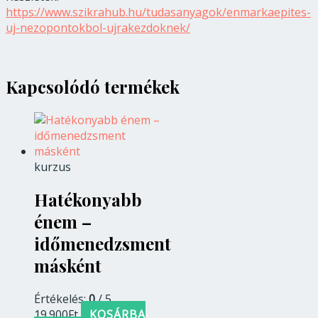
https://www.szikrahub.hu/tudasanyagok/enmarkaepites-
uj-nezopontokbol-ujrakezdoknek/
Kapcsolódó termékek
kurzus
Hatékonyabb
énem –
időmenedzsment
másként
Értékelés:
0
/ 5
19.900
Ft
KOSÁRBA