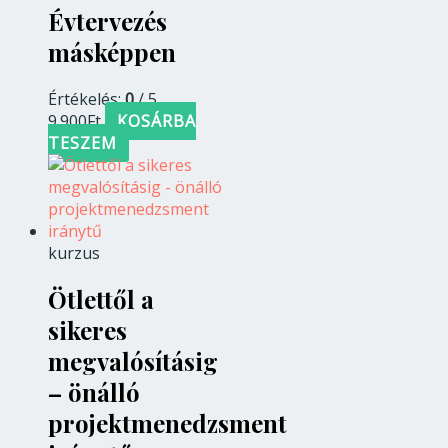
Évtervezés
másképpen
Értékelés:
0
/ 5
9.900
Ft
KOSÁRBA
TESZEM
kurzus
Ötlettől a
sikeres
megvalósításig
– önálló
projektmenedzsment