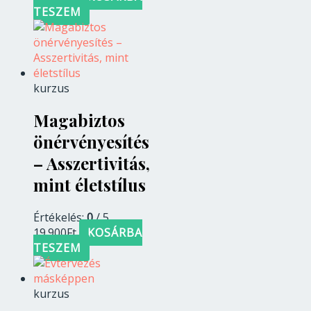
TESZEM
kurzus
Magabiztos
önérvényesítés
– Asszertivitás,
mint életstílus
Értékelés:
0
/ 5
19.900
Ft
KOSÁRBA
TESZEM
kurzus