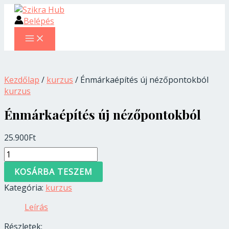
MAIN
Skip
Énmárkaépítés
MENU
to
új
Belépés
content
nézőpontokból
mennyiség
Kezdőlap
/
kurzus
/ Énmárkaépítés új nézőpontokból
kurzus
Énmárkaépítés új nézőpontokból
25.900
Ft
KOSÁRBA TESZEM
Kategória:
kurzus
Leírás
Részletek: