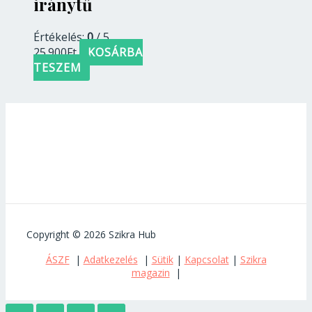
iránytű
Értékelés:
0
/ 5
25.900
Ft
KOSÁRBA
TESZEM
Copyright © 2026 Szikra Hub
ÁSZF
|
Adatkezelés
|
Sütik
|
Kapcsolat
|
Szikra
magazin
|